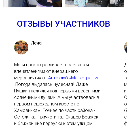
ОТЗЫВЫ УЧАСТНИКОВ
Лена
Меня просто распирает поделиться
Д
впечатлениями от вчерашнего
о
мероприятия от
Автоклуб «Магистраль»
т
.Погода выдалась чудесная!! Даже
м
Пушкин нежился под первыми весенними
и
солнечными лучами! А мы участвовали в
О
первом пешеходном квесте по
о
Хамовникам. Точнее по части района -
б
Остожнка, Причистинка, Сивцев Вражек
с
и ближайшие переулки к этим улицам.
ф