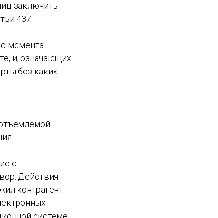
лиц заключить
атьи 437
 с момента
е, и, означающих
рты без каких-
еотъемлемой
ния
ие с
вор. Действия
жил контрагент.
лектронных
ионной системе,