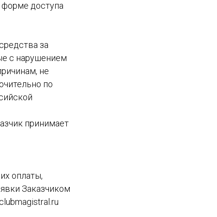
 форме доступа
 средства за
ные с нарушением
причинам, не
ючительно по
сийской
аказчик принимает
их оплаты,
аявки Заказчиком
lubmagistral.ru