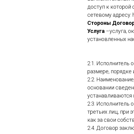
доступ к которой
сетевому адресу: ht
Стороны Договор
Услуга
–услуга, о
установленных на
2.1. Исполнитель 
размере, порядке
2.2. Наименование
основании сведен
устанавливаются на
2.3. Исполнитель 
третьих лиц, при 
как за свои собст
2.4. Договор зак