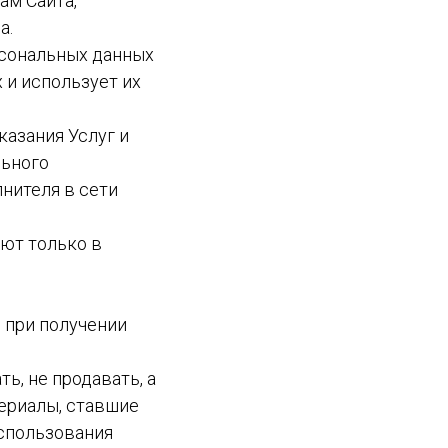
ам Сайта,
а.
ерсональных данных
 и использует их
казания Услуг и
льного
нителя в сети
уют только в
 при получении
ть, не продавать, а
териалы, ставшие
использования