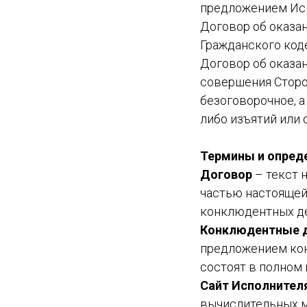
предложением Исп
Договор об оказан
Гражданского код
Договор об оказа
совершения Сторо
безоговорочное, а
либо изъятий или 
Термины и опред
Договор
– текст 
частью настоящей
конклюдентных де
Конклюдентные д
предложением кон
состоят в полном
Сайт Исполнителя
вычислительных м