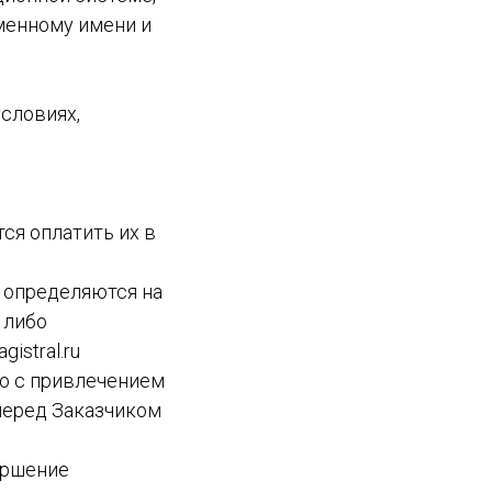
менному имени и
условиях,
тся оплатить их в
г определяются на
 либо
istral.ru
бо с привлечением
 перед Заказчиком
ершение