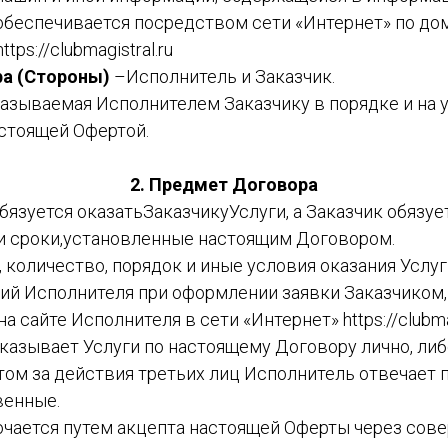
 обеспечивается посредством сети «Интернет» по до
tps://clubmagistral.ru
а (Стороны)
–Исполнитель и Заказчик.
казываемая Исполнителем Заказчику в порядке и на 
стоящей Офертой.
2. Предмет Договора
обязуется оказатьЗаказчикуУслуги, а Заказчик обязуе
 и сроки,установленные настоящим Договором.
, количество, порядок и иные условия оказания Услу
ий Исполнителя при оформлении заявки Заказчиком,
 сайте Исполнителя в сети «Интернет» https://clubmag
оказывает Услуги по настоящему Договору лично, ли
этом за действия третьих лиц Исполнитель отвечает
венные.
лючается путем акцепта настоящей Оферты через сов