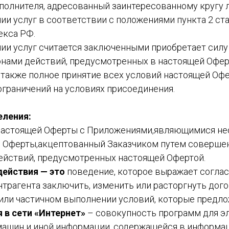
олнителя, адресованный заинтересованному кругу 
ии услуг в соответствии с положениями пункта 2 ст
екса РФ.
нии услуг считается заключенными приобретает силу
нами действий, предусмотренных в настоящей Оферт
 также полное принятие всех условий настоящей Офе
ограничений на условиях присоединения.
еления:
настоящей Оферты с Приложениями,являющимися н
 Оферты,акцептованный Заказчиком путем соверше
йствий, предусмотренных настоящей Офертой.
ействия — это
поведение, которое выражает соглас
трагента заключить, изменить или расторгнуть дого
 или частичном выполнении условий, которые предло
 в сети «Интернет»
– совокупность программ для э
ашин и иной информации, содержащейся в информац