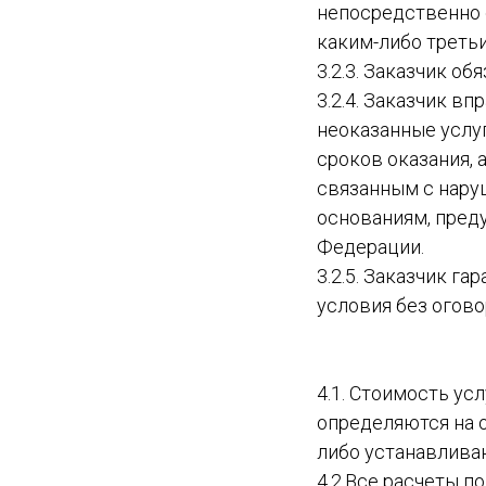
непосредственно 
каким-либо треть
3.2.3. Заказчик о
3.2.4. Заказчик в
неоказанные услуг
сроков оказания, 
связанным с нару
основаниям, пре
Федерации.
3.2.5. Заказчик г
условия без огово
4.1. Стоимость ус
определяются на 
либо устанавливают
4.2.Все расчеты п