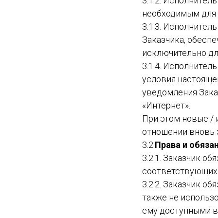
3.1.2. Исполнител
необходимым для п
3.1.3. Исполнител
Заказчика, обесп
исключительно для
3.1.4. Исполнител
условия настояще
уведомления Заказ
«Интернет».
При этом новые / 
отношении вновь 
3.2.
Права и обяза
3.2.1. Заказчик о
соответствующих 
3.2.2. Заказчик об
также не использо
ему доступными в