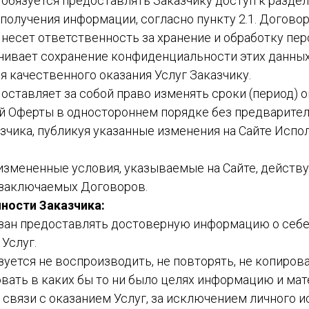
ь обязуется предоставлять Заказчику доступ к раздел
олучения информации, согласно пункту 2.1. Договор
ь несет ответственность за хранение и обработку п
ечивает сохранение конфиденциальности этих данных
 качественного оказания Услуг Заказчику.
ь оставляет за собой право изменять сроки (период) о
й Оферты в одностороннем порядке без предварите
чика, публикуя указанные изменения на Сайте Испол
измененные условия, указываемые на Сайте, действ
заключаемых Договоров.
нности Заказчика:
бязан предоставлять достоверную информацию о себе
Услуг.
язуется не воспроизводить, не повторять, не копирова
вать в каких бы то ни было целях информацию и ма
 связи с оказанием Услуг, за исключением личного 