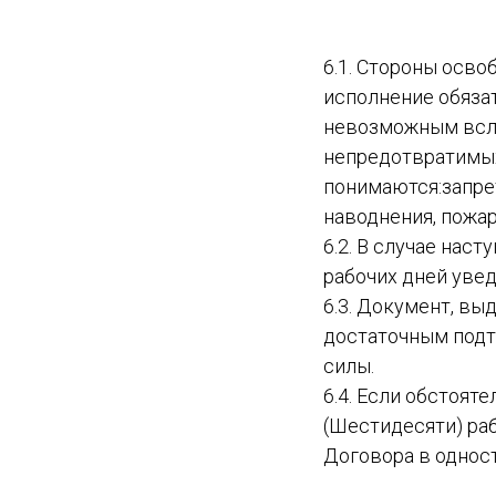
6.1. Стороны осв
исполнение обяза
невозможным всле
непредотвратимых
понимаются:запрет
наводнения, пожар
6.2. В случае нас
рабочих дней увед
6.3. Документ, в
достаточным подт
силы.
6.4. Если обстоя
(Шестидесяти) раб
Договора в однос