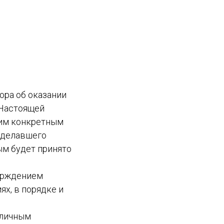
ора об оказании
).Настоящей
ким конкретным
 сделавшего
ым будет принято
ерждением
ях, в порядке и
бличным