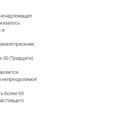
и ненадлежащее
оказалось
 и
 землетрясения,
е 30 (Тридцати)
является
я непреодолимой
ь более 60
 настоящего