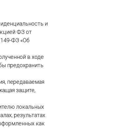
фиденциальность и
акцией ФЗ от
 149-ФЗ «Об
олученной в ходе
обы предохранить
ия, передаваемая
жащая защите,
нителю локальных
алах, результатах
 оформленных как